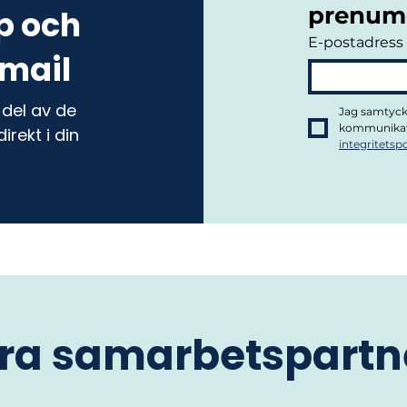
prenume
ap och
E-postadress
 mail
del av de
Jag samtycke
rekt i din
integritetspo
ra samarbetspartn