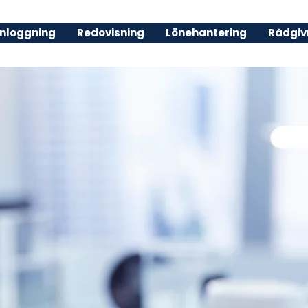
nloggning
Redovisning
Lönehantering
Rådgiv