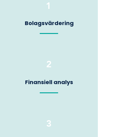
1
Bolagsvärdering
2
Finansiell analys
3