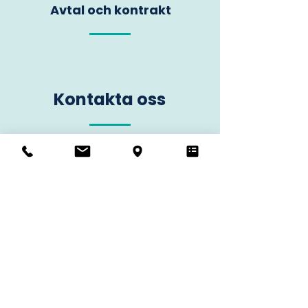
Avtal och kontrakt
Kontakta oss
Vill du veta mer om oss? Kontakta oss
idag!
Kontakta oss
Våra tjänster
Redovisning
Lönehantering